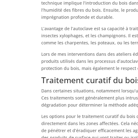
technique implique l’introduction du bois dans
l’humidité des fibres du bois. Ensuite, le pro
imprégnation profonde et durable.
L’avantage de l’autoclave est sa capacité à trai
insectes xylophages, et les champignons. Il es
comme les charpentes, les poteaux, ou les terr
Lors de mes interventions dans des ateliers édu
produits utilisés dans les processus d’autocla
protection du bois, mais également le respect
Traitement curatif du boi
Dans certaines situations, notamment lorsqu’un
Ces traitements sont généralement plus intrusi
dégradation pour déterminer la méthode adéq
Les options pour le traitement curatif du bois 
directement dans les zones affectées. Cela né
de pénétrer et d’éradiquer efficacement les a
des produits de surface qui vont traiter ou iso