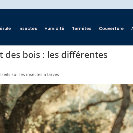
érule
Insectes
Humidité
Termites
Couverture
 des bois : les différentes
seils sur les insectes à larves