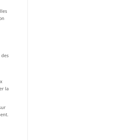
lles
ion
à des
ux
er la
sur
ment.