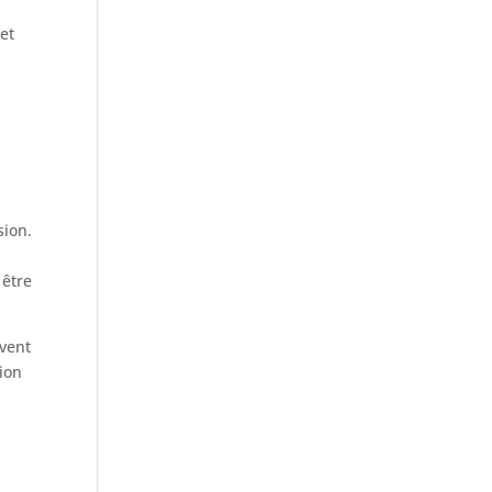
et
sion.
 être
uvent
ion