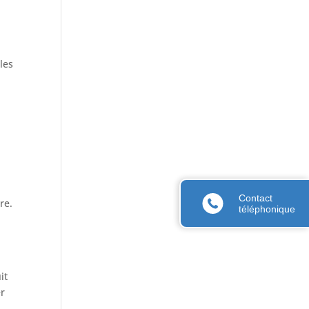
e
les
Contact
re.
téléphonique
it
er