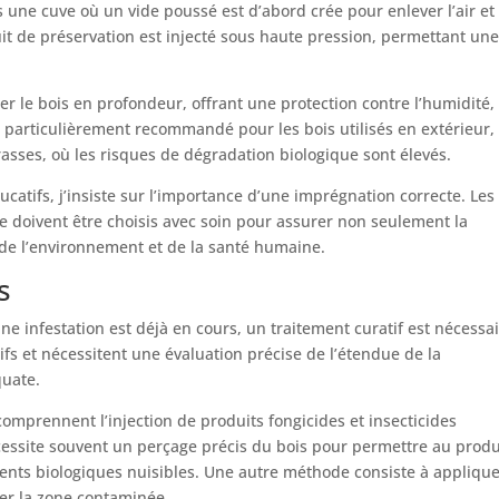
 une cuve où un vide poussé est d’abord crée pour enlever l’air et
duit de préservation est injecté sous haute pression, permettant un
ter le bois en profondeur, offrant une protection contre l’humidité, 
t particulièrement recommandé pour les bois utilisés en extérieur,
asses, où les risques de dégradation biologique sont élevés.
catifs, j’insiste sur l’importance d’une imprégnation correcte. Les
ve doivent être choisis avec soin pour assurer non seulement la
 de l’environnement et de la santé humaine.
s
e infestation est déjà en cours, un traitement curatif est nécessai
fs et nécessitent une évaluation précise de l’étendue de la
uate.
comprennent l’injection de produits fongicides et insecticides
cessite souvent un perçage précis du bois pour permettre au produ
gents biologiques nuisibles. Une autre méthode consiste à appliqu
ler la zone contaminée.