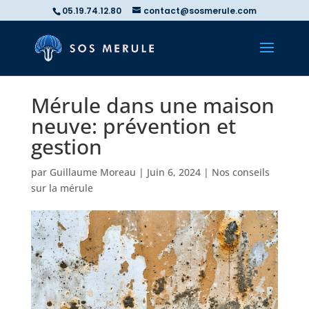
05.19.74.12.80
contact@sosmerule.com
Mérule dans une maison
neuve: prévention et
gestion
par
Guillaume Moreau
|
Juin 6, 2024
|
Nos conseils
sur la mérule