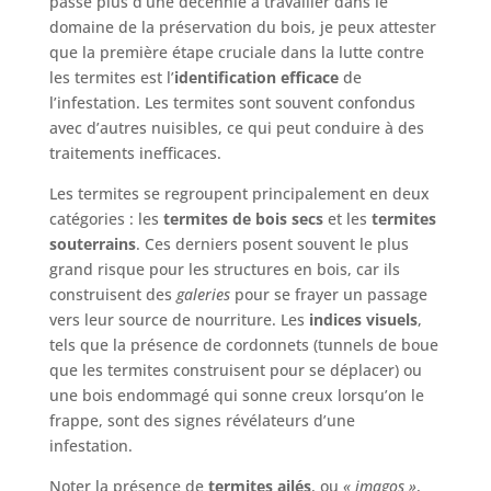
passé plus d’une décennie à travailler dans le
domaine de la préservation du bois, je peux attester
que la première étape cruciale dans la lutte contre
les termites est l’
identification efficace
de
l’infestation. Les termites sont souvent confondus
avec d’autres nuisibles, ce qui peut conduire à des
traitements inefficaces.
Les termites se regroupent principalement en deux
catégories : les
termites de bois secs
et les
termites
souterrains
. Ces derniers posent souvent le plus
grand risque pour les structures en bois, car ils
construisent des
galeries
pour se frayer un passage
vers leur source de nourriture. Les
indices visuels
,
tels que la présence de cordonnets (tunnels de boue
que les termites construisent pour se déplacer) ou
une bois endommagé qui sonne creux lorsqu’on le
frappe, sont des signes révélateurs d’une
infestation.
Noter la présence de
termites ailés
, ou
« imagos »
,