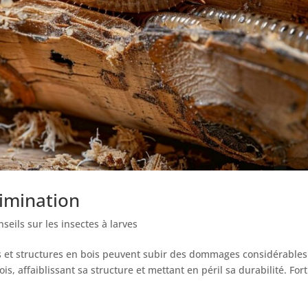
limination
seils sur les insectes à larves
s et structures en bois peuvent subir des dommages considérables
ois, affaiblissant sa structure et mettant en péril sa durabilité. For